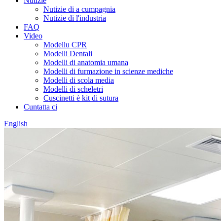
Nutizie
Nutizie di a cumpagnia
Nutizie di l'industria
FAQ
Video
Modellu CPR
Modelli Dentali
Modelli di anatomia umana
Modelli di furmazione in scienze mediche
Modelli di scola media
Modelli di scheletri
Cuscinetti è kit di sutura
Cuntatta ci
English