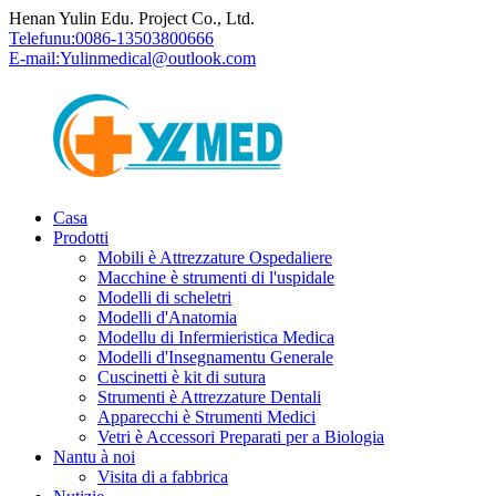
Henan Yulin Edu. Project Co., Ltd.
Telefunu:
0086-13503800666
E-mail:
Yulinmedical@outlook.com
Casa
Prodotti
Mobili è Attrezzature Ospedaliere
Macchine è strumenti di l'uspidale
Modelli di scheletri
Modelli d'Anatomia
Modellu di Infermieristica Medica
Modelli d'Insegnamentu Generale
Cuscinetti è kit di sutura
Strumenti è Attrezzature Dentali
Apparecchi è Strumenti Medici
Vetri è Accessori Preparati per a Biologia
Nantu à noi
Visita di a fabbrica